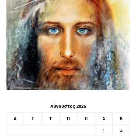
Αύγουστος 2026
Δ
Τ
Τ
Π
Π
Σ
Κ
1
2