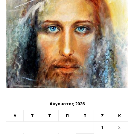
Αύγουστος 2026
Δ
Τ
Τ
Π
Π
Σ
Κ
1
2