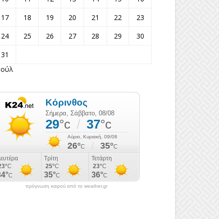
17
18
19
20
21
22
23
24
25
26
27
28
29
30
31
Ιούλ
πρόγνωση καιρού από το weather.gr