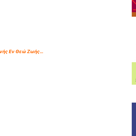
ινής Εν Θεώ Ζωής…