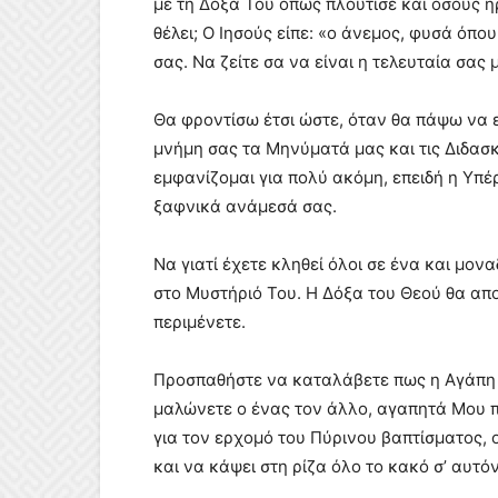
με τη Δόξα Του όπως πλούτισε και όσους ήρ
θέλει; Ο Ιησούς είπε: «ο άνεμος, φυσά όπου
σας. Να ζείτε σα να είναι η τελευταία σας
Θα φροντίσω έτσι ώστε, όταν θα πάψω να 
μνήμη σας τα Μηνύματά μας και τις Διδασκ
εμφανίζομαι για πολύ ακόμη, επειδή η Υπ
ξαφνικά ανάμεσά σας.
Να γιατί έχετε κληθεί όλοι σε ένα και μονα
στο Μυστήριό Του. Η Δόξα του Θεού θα απο
περιμένετε.
Προσπαθήστε να καταλάβετε πως η Αγάπη Μα
μαλώνετε ο ένας τον άλλο, αγαπητά Μου παι
για τον ερχομό του Πύρινου βαπτίσματος, ο
και να κάψει στη ρίζα όλο το κακό σ’ αυτό