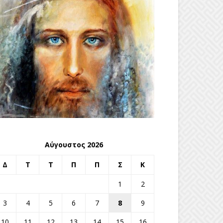
Αύγουστος 2026
Δ
Τ
Τ
Π
Π
Σ
Κ
1
2
3
4
5
6
7
8
9
10
11
12
13
14
15
16