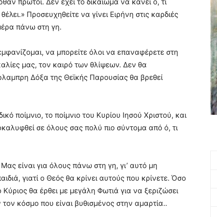
θαν πρώτοι. Δεν έχει το δικαίωμα να κάνει ό, τι
 θέλει.» Προσευχηθείτε να γίνει Ειρήνη στις καρδιές
 μέρα πάνω στη γη.
εμφανίζομαι, να μπορείτε όλοι να επαναφέρετε στη
αλίες μας, τον καιρό των θλίψεων. Δεν θα
έρλαμπρη Δόξα της Θεϊκής Παρουσίας θα βρεθεί
δικό ποίμνιο, το ποίμνιο του Κυρίου Ιησού Χριστού, και
καλυφθεί σε όλους σας πολύ πιο σύντομα από ό, τι
ς είναι για όλους πάνω στη γη, γι’ αυτό μη
διά, γιατί ο Θεός θα κρίνει αυτούς που κρίνετε. Όσο
 Κύριος θα έρθει με μεγάλη Φωτιά για να ξεριζώσει
ν τον κόσμο που είναι βυθισμένος στην αμαρτία..