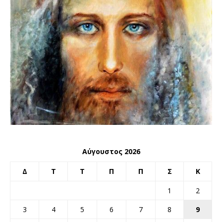
Αύγουστος 2026
Δ
Τ
Τ
Π
Π
Σ
Κ
1
2
3
4
5
6
7
8
9