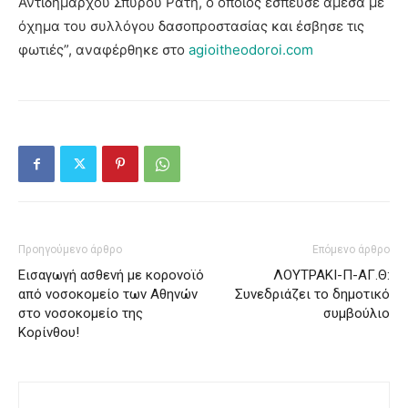
Αντιδημάρχου Σπύρου Ράτη, ο οποίος έσπευσε άμεσα με
όχημα του συλλόγου δασοπροστασίας και έσβησε τις
φωτιές”, αναφέρθηκε στο
agioitheodoroi.com
Προηγούμενο άρθρο
Επόμενο άρθρο
Εισαγωγή ασθενή με κορονοϊό
ΛΟΥΤΡΑΚΙ-Π-ΑΓ.Θ:
από νοσοκομείο των Αθηνών
Συνεδριάζει το δημοτικό
στο νοσοκομείο της
συμβούλιο
Κορίνθου!