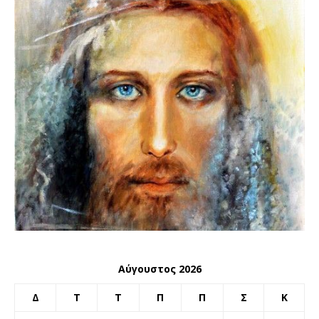
Αύγουστος 2026
Δ
Τ
Τ
Π
Π
Σ
Κ