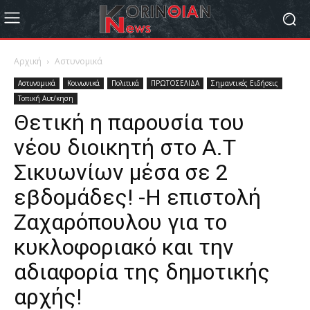
Αρχική
Αστυνομικά
Αστυνομικά
Κοινωνικά
Πολιτικά
ΠΡΩΤΟΣΕΛΙΔΑ
Σημαντικές Ειδήσεις
Τοπική Αυτ/κηση
Θετική η παρουσία του
νέου διοικητή στο Α.Τ
Σικυωνίων μέσα σε 2
εβδομάδες! -Η επιστολή
Ζαχαρόπουλου για το
κυκλοφοριακό και την
αδιαφορία της δημοτικής
αρχής!