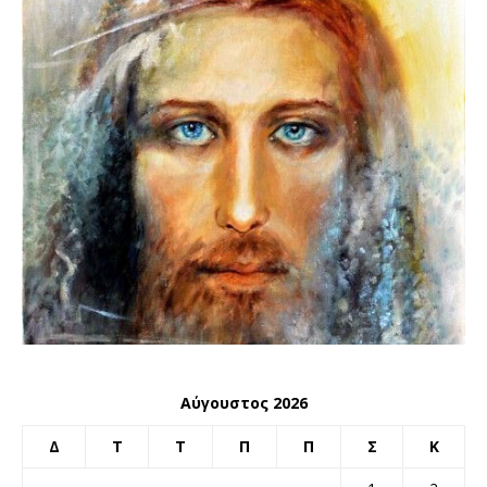
Αύγουστος 2026
Δ
Τ
Τ
Π
Π
Σ
Κ