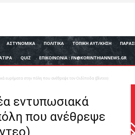
ΑΣΤΥΝΟΜΙΚΆ
ΠΟΛΙΤΙΚΆ
ΤΟΠΙΚΉ ΑΥΤ/ΚΗΣΗ
ΠΑΡΑΣ
ΑΤΙΡΑ
QUIZ
ΕΠΙΚΟΙΝΩΝΊΑ :
FN@KORINTHIANNEWS.GR
κά ευρήματα στην πόλη που ανέθρεψε τον Οιδίποδα (βίντεο)
Νέα εντυπωσιακά
πόλη που ανέθρεψε
ίντεο)