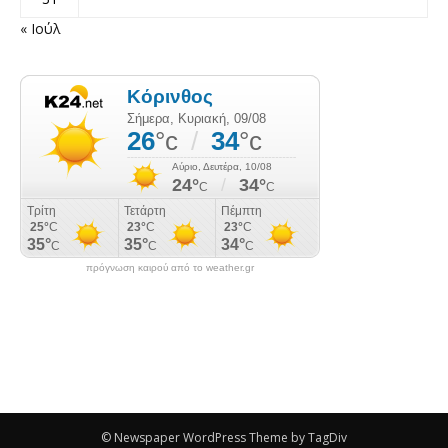
« Ιούλ
πρόγνωση καιρού από το weather.gr
© Newspaper WordPress Theme by TagDiv