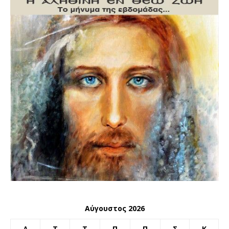
Αύγουστος 2026
Δ
Τ
Τ
Π
Π
Σ
Κ