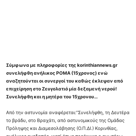
Σύμφωνα με πληροφορίες της korinthiannews.gr
συνελήφθη ανήλικος ΡΟΜΑ (15χρονος) ενώ
αναζητούνται οι συνεργοί του καθώς έκλεψαν από
επιχείρηση στο Ζευγολατιό μία δεξαμενή νερού!
Συνελήφθη και η μητέρα του 15χρονου…
Από την αστυνομία αναφέρεται:”Συνελήφθη, τη Δευτέρα
το βράδυ, στο Βραχάτι, από αστυνομικούς της Ομάδας
Πρόληψης και Διαμεσολάβησης (Ο.Π.ΔΙ.) Κορινθίας,