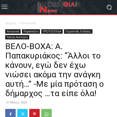
Αρχική
Κοινωνικά
Κοινωνικά
Παρασκήνιο
ΠΡΩΤΟΣΕΛΙΔΑ
Σημαντικές Ειδήσεις
Τοπική Αυτ/κηση
ΒΕΛΟ-ΒΟΧΑ: Α.
Παπακυριάκος: “Άλλοι το
κάνουν, εγώ δεν έχω
νιώσει ακόμα την ανάγκη
αυτή…” -Με μία πρόταση ο
δήμαρχος …τα είπε όλα!
31 Μαΐου, 2023