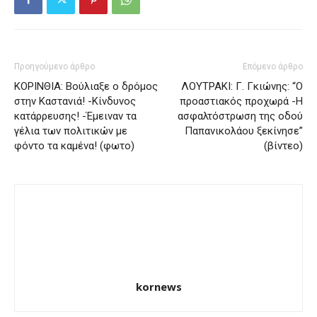
Προηγούμενο άρθρο
Επόμενο άρθρο
ΚΟΡΙΝΘΙΑ: Βούλιαξε ο δρόμος
ΛΟΥΤΡΑΚΙ: Γ. Γκιώνης: “Ο
στην Καστανιά! -Κίνδυνος
προαστιακός προχωρά -Η
κατάρρευσης! -Έμειναν τα
ασφαλτόστρωση της οδού
γέλια των πολιτικών με
Παπανικολάου ξεκίνησε”
φόντο τα καμένα! (φωτο)
(βίντεο)
kornews