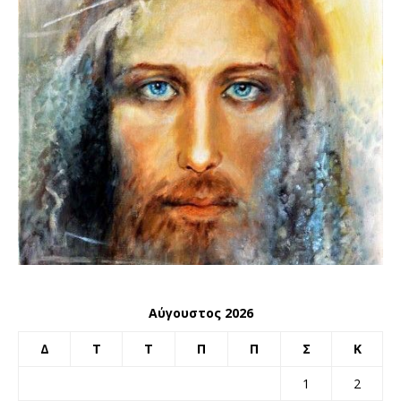
Αύγουστος 2026
Δ
Τ
Τ
Π
Π
Σ
Κ
1
2