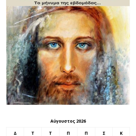
Αύγουστος 2026
Δ
Τ
Τ
Π
Π
Σ
Κ