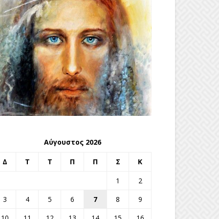
Αύγουστος 2026
Δ
Τ
Τ
Π
Π
Σ
Κ
1
2
3
4
5
6
7
8
9
10
11
12
13
14
15
16