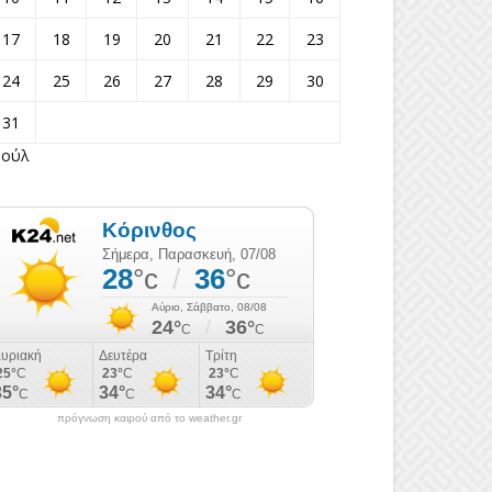
17
18
19
20
21
22
23
24
25
26
27
28
29
30
31
Ιούλ
πρόγνωση καιρού από το weather.gr