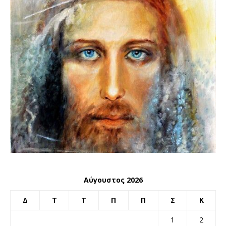
Αύγουστος 2026
Δ
Τ
Τ
Π
Π
Σ
Κ
1
2