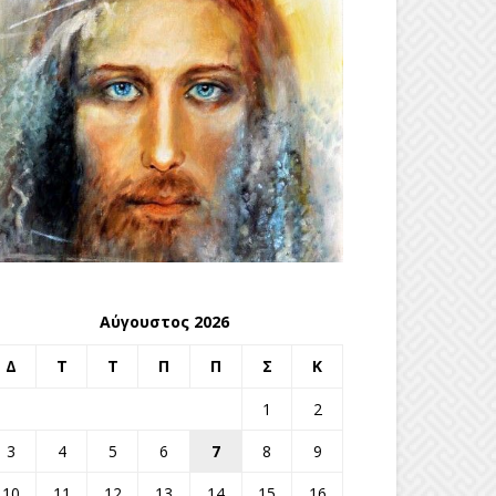
Αύγουστος 2026
Δ
Τ
Τ
Π
Π
Σ
Κ
1
2
3
4
5
6
7
8
9
10
11
12
13
14
15
16