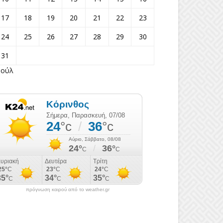
17
18
19
20
21
22
23
24
25
26
27
28
29
30
31
Ιούλ
πρόγνωση καιρού από το weather.gr