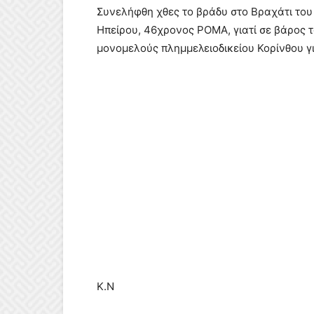
Συνελήφθη χθες το βράδυ στο Βραχάτι του
Ηπείρου, 46χρονος ΡΟΜΑ, γιατί σε βάρος
μονομελούς πλημμελειοδικείου Κορίνθου γ
Κ.Ν