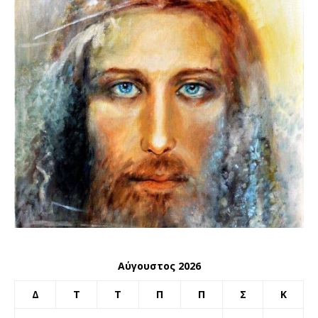
Αύγουστος 2026
Δ
Τ
Τ
Π
Π
Σ
Κ