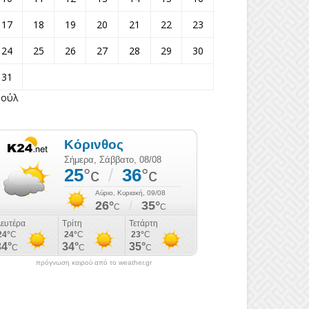
17
18
19
20
21
22
23
24
25
26
27
28
29
30
31
Ιούλ
πρόγνωση καιρού από το weather.gr