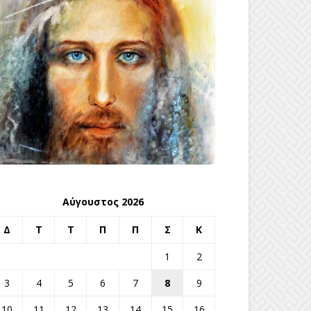
Αύγουστος 2026
Δ
Τ
Τ
Π
Π
Σ
Κ
1
2
3
4
5
6
7
8
9
10
11
12
13
14
15
16