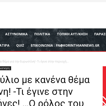
ΑΣΤΥΝΟΜΙΚΆ
ΠΟΛΙΤΙΚΆ
ΤΟΠΙΚΉ ΑΥΤ/ΚΗΣΗ
ΠΑΡΑΣ
ΑΤΙΡΑ
QUIZ
ΕΠΙΚΟΙΝΩΝΊΑ :
FN@KORINTHIANNEWS.GR
θέμα για την Ευρωστίνη! -Τι έγινε στην περιοχή...
Αυτ/κηση
ύλιο με κανένα θέμα
η! -Τι έγινε στην
ήνες! …Ο ρόλος του