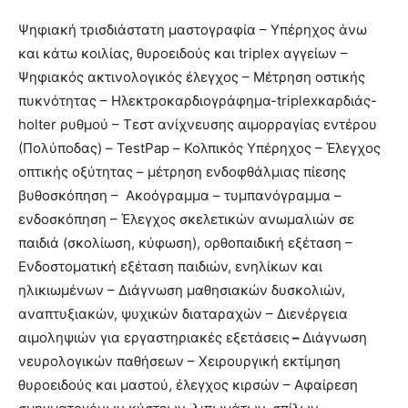
Ψηφιακή τρισδιάστατη μαστογραφία – Υπέρηχος άνω
και κάτω κοιλίας, θυροειδούς και triplex αγγείων –
Ψηφιακός ακτινολογικός έλεγχος – Μέτρηση οστικής
πυκνότητας – Ηλεκτροκαρδιογράφημα-triplexκαρδιάς-
holter ρυθμού – Τεστ ανίχνευσης αιμορραγίας εντέρου
(Πολύποδας) – TestPap – Κολπικός Υπέρηχος – Έλεγχος
οπτικής οξύτητας – μέτρηση ενδοφθάλμιας πίεσης
βυθοσκόπηση – Ακοόγραμμα – τυμπανόγραμμα –
ενδοσκόπηση – Έλεγχος σκελετικών ανωμαλιών σε
παιδιά (σκολίωση, κύφωση), ορθοπαιδική εξέταση –
Ενδοστοματική εξέταση παιδιών, ενηλίκων και
ηλικιωμένων – Διάγνωση μαθησιακών δυσκολιών,
αναπτυξιακών, ψυχικών διαταραχών – Διενέργεια
αιμοληψιών για εργαστηριακές εξετάσεις
–
Διάγνωση
νευρολογικών παθήσεων – Χειρουργική εκτίμηση
θυροειδούς και μαστού, έλεγχος κιρσών – Αφαίρεση