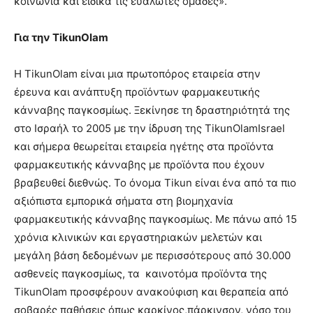
κοινωνία και ειδικά τις ευάλωτες ομάδες».
Για την
TikunOlam
Η TikunOlam είναι μια πρωτοπόρος εταιρεία στην
έρευνα και ανάπτυξη προϊόντων φαρμακευτικής
κάνναβης παγκοσμίως. Ξεκίνησε τη δραστηριότητά της
στο Ισραήλ το 2005 με την ίδρυση της TikunOlamIsrael
και σήμερα θεωρείται εταιρεία ηγέτης στα προϊόντα
φαρμακευτικής κάνναβης με προϊόντα που έχουν
βραβευθεί διεθνώς. Το όνομα Tikun είναι ένα από τα πιο
αξιόπιστα εμπορικά σήματα στη βιομηχανία
φαρμακευτικής κάνναβης παγκοσμίως. Με πάνω από 15
χρόνια κλινικών και εργαστηριακών μελετών και
μεγάλη βάση δεδομένων με περισσότερους από 30.000
ασθενείς παγκοσμίως, τα καινοτόμα προϊόντα της
TikunOlam προσφέρουν ανακούφιση και θεραπεία από
σοβαρές παθήσεις όπως καρκίνος,πάρκινσον, νόσο του