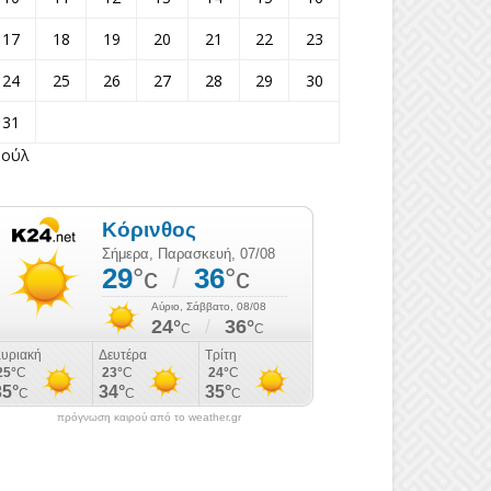
17
18
19
20
21
22
23
24
25
26
27
28
29
30
31
Ιούλ
πρόγνωση καιρού από το weather.gr