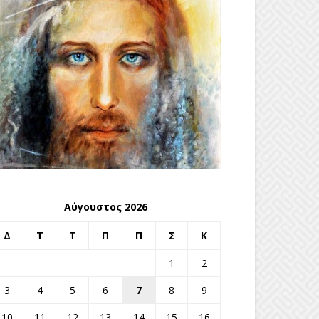
Αύγουστος 2026
Δ
Τ
Τ
Π
Π
Σ
Κ
1
2
3
4
5
6
7
8
9
10
11
12
13
14
15
16