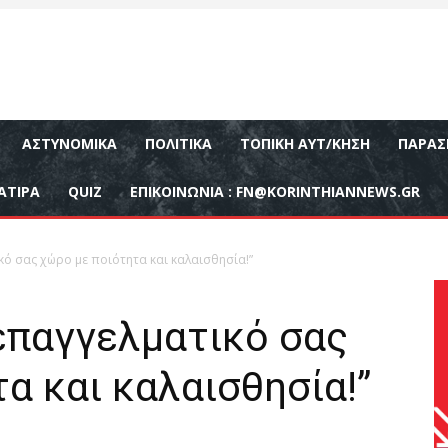
ΑΣΤΥΝΟΜΙΚΆ
ΠΟΛΙΤΙΚΆ
ΤΟΠΙΚΉ ΑΥΤ/ΚΗΣΗ
ΠΑΡΑΣ
ΑΤΙΡΑ
QUIZ
ΕΠΙΚΟΙΝΩΝΊΑ :
FN@KORINTHIANNEWS.GR
κό σας χώρο με ποιότητα και καλαισθησία!”
επαγγελματικό σας
α και καλαισθησία!”