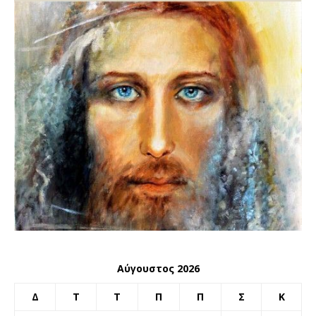
Αύγουστος 2026
Δ
Τ
Τ
Π
Π
Σ
Κ