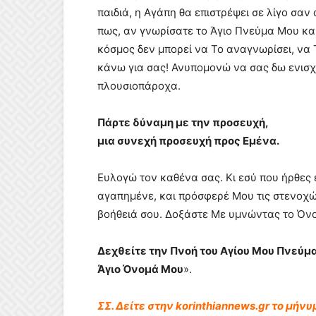
παιδιά, η Αγάπη θα επιστρέψει σε λίγο σα
πως, αν γνωρίσατε το Άγιο Πνεύμα Μου και Τ
κόσμος δεν μπορεί να Το αναγνωρίσει, να Το
κάνω για σας! Ανυπομονώ να σας δω ενισ
πλουσιοπάροχα.
Πάρτε δύναμη με την προσευχή,
μια συνεχή προσευχή προς Εμένα.
Ευλογώ τον καθένα σας. Κι εσύ που ήρθες 
αγαπημένε, και πρόσφερέ Μου τις στενοχώ
βοήθειά σου. Δοξάστε Με υμνώντας το Όν
Δεχθείτε την Πνοή του Αγίου Μου Πνεύμ
Άγιο Όνομά Μου
».
ΣΣ. Δείτε στην korinthiannews.gr το μήν