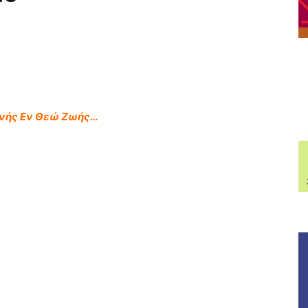
ινής Εν Θεώ Ζωής…