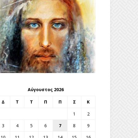
Αύγουστος 2026
Δ
Τ
Τ
Π
Π
Σ
Κ
1
2
3
4
5
6
7
8
9
10
11
12
13
14
15
16