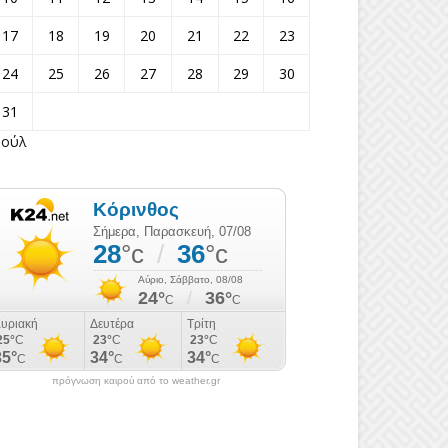
17
18
19
20
21
22
23
24
25
26
27
28
29
30
31
Ιούλ
πρόγνωση καιρού από το weather.gr