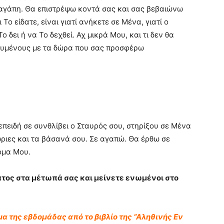
ν αγάπη. Θα επιστρέψω κοντά σας και σας βεβαιώνω
ο είδατε, είναι γιατί ανήκετε σε Μένα, γιατί ο
 δει ή να Το δεχθεί. Αχ μικρά Μου, και τι δεν θα
χυμένους με τα δώρα που σας προσφέρω
επειδή σε συνθλίβει ο Σταυρός σου, στηρίξου σε Μένα
ριες και τα βάσανά σου. Σε αγαπώ. Θα έρθω σε
ομα Μου.
ατος στα μέτωπά σας και μείνετε ενωμένοι στο
υμα της εβδομάδας από το βιβλίο της “Αληθινής Εν