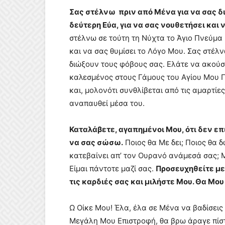
Σας στέλνω πριν από Μένα για να σας διδ
δεύτερη Εύα, για να σας νουθετήσει και
στέλνω σε τούτη τη Νύχτα το Άγιο Πνεύμα
και να σας θυμίσει το Λόγο Μου. Σας στέλ
διώξουν τους φόβους σας. Ελάτε να ακούσε
καλεσμένος στους Γάμους του Αγίου Μου 
και, μολονότι συνθλίβεται από τις αμαρτίε
αναπαυθεί μέσα του.
Καταλάβετε, αγαπημένοι Μου, ότι δεν επ
να σας σώσω.
Ποιος θα Με δει; Ποιος θα 
κατεβαίνει απ’ τον Ουρανό ανάμεσά σας; 
Είμαι πάντοτε μαζί σας.
Προσευχηθείτε με 
τις καρδιές σας και μιλήστε Μου. Θα Μο
Ω Οίκε Μου! Έλα, έλα σε Μένα να βαδίσεις
Μεγάλη Μου Επιστροφή, θα βρω άραγε πίσ