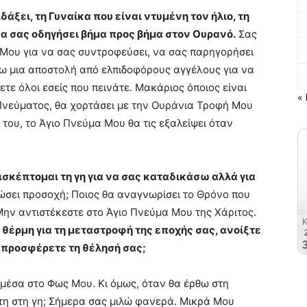
άξει, τη Γυναίκα που είναι ντυμένη τον ήλιο, τη
 να σας οδηγήσει βήμα προς βήμα στον Ουρανό.
Σας
 Μου για να σας συντροφεύσει, να σας παρηγορήσει
νω μια αποστολή από ελπιδοφόρους αγγέλους για να
τε όλοι εσείς που πεινάτε. Μακάριος όποιος είναι
« 
Πνεύματος, θα χορτάσει με την Ουράνια Τροφή Μου
ς του, το Άγιο Πνεύμα Μου θα τις εξαλείψει όταν
ισκέπτομαι τη γη για να σας καταδικάσω αλλά για
δώσει προσοχή; Ποιος θα αναγνωρίσει το Θρόνο που
Μην αντιστέκεστε στο Άγιο Πνεύμα Μου της Χάριτος.
θέρμη για τη μεταστροφή της εποχής σας, ανοίξτε
υ προσφέρετε τη θέλησή σας;
 μέσα στο Φως Μου. Κι όμως, όταν θα έρθω στη
τη στη γη; Σήμερα σας μιλώ φανερά. Μικρά Μου