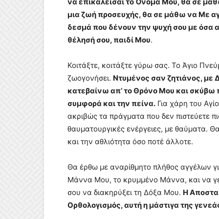
να επικαλείσαι το Όνομά Μου, θα σε μάθ
μια ζωή προσευχής, θα σε μάθω να Με α
δεσμά που δένουν την ψυχή σου με όσα 
θέλησή σου, παιδί Μου
.
Κοιτάξτε, κοιτάξτε γύρω σας. Το Άγιο Πνε
ζωογονήσει.
Ντυμένος σαν ζητιάνος, με 
κατεβαίνω απ’ το Θρόνο Μου και σκύβω 
συμφορά και την πείνα.
Για χάρη του Αγί
ακριβώς τα πράγματα που δεν πιστεύετε π
θαυματουργικές ενέργειες, με θαύματα. 
και την αθλιότητα όσο ποτέ άλλοτε.
Θα έρθω με αναρίθμητο πλήθος αγγέλων γι
Μάννα Μου, το κρυμμένο Μάννα, και να γε
σου να διακηρύξει τη Δόξα Μου.
Η Αποστασ
Ορθολογισμός, αυτή η μάστιγα της γενε