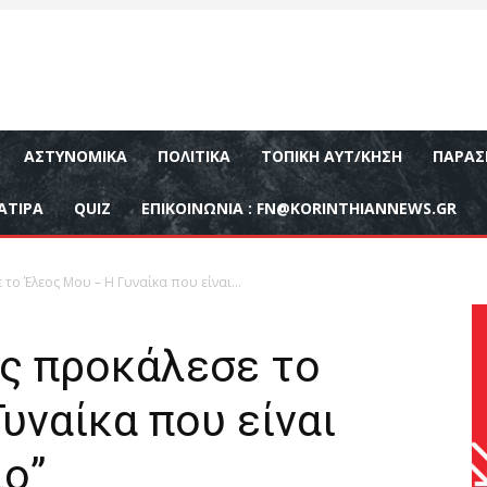
ΑΣΤΥΝΟΜΙΚΆ
ΠΟΛΙΤΙΚΆ
ΤΟΠΙΚΉ ΑΥΤ/ΚΗΣΗ
ΠΑΡΑΣ
ΑΤΙΡΑ
QUIZ
ΕΠΙΚΟΙΝΩΝΊΑ :
FN@KORINTHIANNEWS.GR
ο Έλεος Μου – Η Γυναίκα που είναι...
ας προκάλεσε το
υναίκα που είναι
ιο”