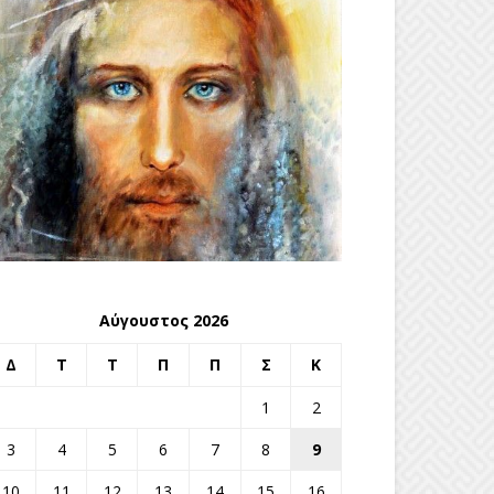
Αύγουστος 2026
Δ
Τ
Τ
Π
Π
Σ
Κ
1
2
3
4
5
6
7
8
9
10
11
12
13
14
15
16