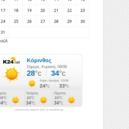
17
18
19
20
21
22
23
24
25
26
27
28
29
30
31
Ιούλ
πρόγνωση καιρού από το weather.gr