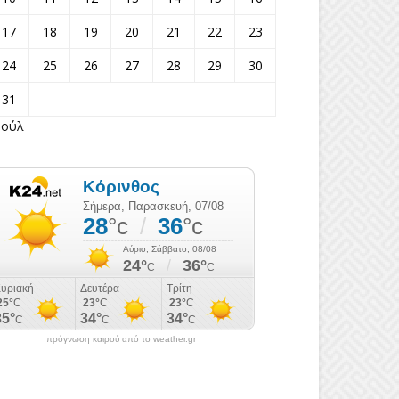
17
18
19
20
21
22
23
24
25
26
27
28
29
30
31
Ιούλ
πρόγνωση καιρού από το weather.gr