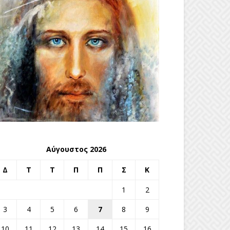
Αύγουστος 2026
Δ
Τ
Τ
Π
Π
Σ
Κ
1
2
3
4
5
6
7
8
9
10
11
12
13
14
15
16