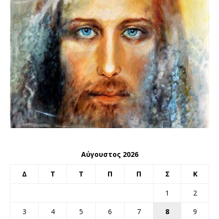
Αύγουστος 2026
Δ
Τ
Τ
Π
Π
Σ
Κ
1
2
3
4
5
6
7
8
9