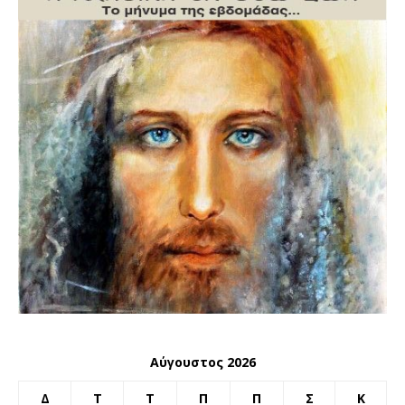
Αύγουστος 2026
Δ
Τ
Τ
Π
Π
Σ
Κ