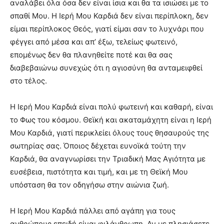
αναλάβει όλα όσα δεν είναι ίσια και θα τα ισιώσει με το
σπαθί Μου. Η Ιερή Μου Καρδιά δεν είναι περίπλοκη, δεν
είμαι περίπλοκος Θεός, γιατί είμαι σαν το λυχνάρι που
φέγγει από μέσα και απ’ έξω, τελείως φωτεινό,
επομένως δεν θα πλανηθείτε ποτέ και θα σας
διαβεβαιώνω συνεχώς ότι η αγιοσύνη θα ανταμειφθεί
στο τέλος.
Η Ιερή Μου Καρδιά είναι πολύ φωτεινή και καθαρή, είναι
το Φως του κόσμου. Θεϊκή και ακαταμάχητη είναι η Ιερή
Μου Καρδιά, γιατί περικλείει όλους τους θησαυρούς της
σωτηρίας σας. Όποιος δέχεται ευνοϊκά τούτη την
Καρδιά, θα αναγνωρίσει την Τριαδική Μας Αγιότητα με
ευσέβεια, πιστότητα και τιμή, και με τη Θεϊκή Μου
υπόσταση θα τον οδηγήσω στην αιώνια ζωή.
Η Ιερή Μου Καρδιά πάλλει από αγάπη για τους
ανθρώπους επειδή είναι φιλάνθρωπη. Αν με πλησιάσετε