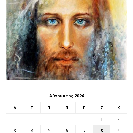
Αύγουστος 2026
Δ
Τ
Τ
Π
Π
Σ
Κ
1
2
3
4
5
6
7
8
9