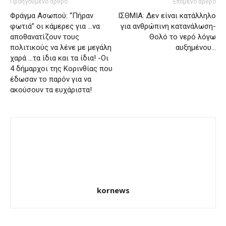
Προηγούμενο άρθρο
Επόμενο άρθρο
Φράγμα Ασωπού: “Πήραν
ΙΣΘΜΙΑ: Δεν είναι κατάλληλο
φωτιά” οι κάμερες για …να
για ανθρώπινη κατανάλωση-
αποθανατίζουν τους
Θολό το νερό λόγω
πολιτικούς να λένε με μεγάλη
αυξημένου…
χαρά …τα ίδια και τα ίδια! -Οι
4 δήμαρχοι της Κορινθίας που
έδωσαν το παρόν για να
ακούσουν τα ευχάριστα!
kornews