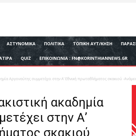
ΑΣΤΥΝΟΜΙΚΆ
ΠΟΛΙΤΙΚΆ
ΤΟΠΙΚΉ ΑΥΤ/ΚΗΣΗ
ΠΑΡΑΣ
ΑΤΙΡΑ
QUIZ
ΕΠΙΚΟΙΝΩΝΊΑ :
FN@KORINTHIANNEWS.GR
δημία Αργοναύτης συμμετέχει στην Α’ Εθνική πρωταθλήματος σκακιού -Ανάμεσ
ακιστική ακαδημία
ετέχει στην Α’
ήματος σκακιού