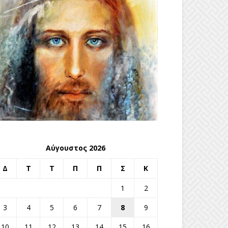
Αύγουστος 2026
Δ
Τ
Τ
Π
Π
Σ
Κ
1
2
3
4
5
6
7
8
9
10
11
12
13
14
15
16