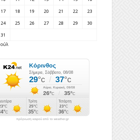
17
18
19
20
21
22
23
24
25
26
27
28
29
30
31
Ιούλ
πρόγνωση καιρού από το weather.gr