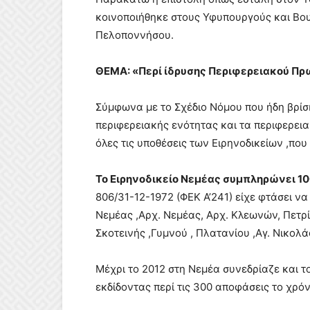
κοινοποιήθηκε στους Υφυπουργούς και Βου
Πελοποννήσου.
ΘΕΜΑ: «Περί ίδρυσης Περιφερειακού Πρ
Σύμφωνα με το Σχέδιο Νόμου που ήδη βρίσ
περιφερειακής ενότητας και τα περιφερε
όλες τις υποθέσεις των Ειρηνοδικείων ,πο
Το Ειρηνοδικείο Νεμέας συμπληρώνει 10
806/31-12-1972 (ΦΕΚ Α’241) είχε φτάσει να
Νεμέας ,Αρχ. Νεμέας, Αρχ. Κλεωνών, Πετρίο
Σκοτεινής ,Γυμνού , Πλατανίου ,Αγ. Νικολά
Μέχρι το 2012 στη Νεμέα συνεδρίαζε και 
εκδίδοντας περί τις 300 αποφάσεις το χρόν