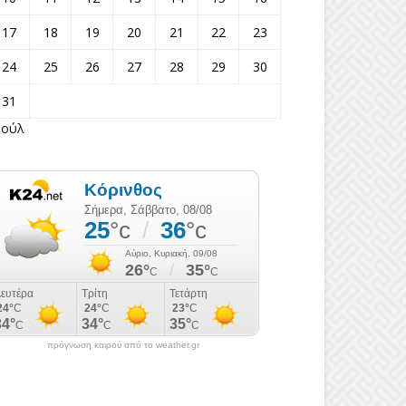
17
18
19
20
21
22
23
24
25
26
27
28
29
30
31
Ιούλ
πρόγνωση καιρού από το weather.gr