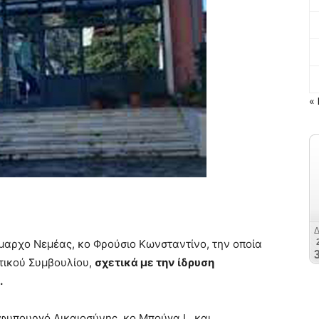
« 
ήμαρχο Νεμέας, κο Φρούσιο Κωνσταντίνο, την οποία
τικού Συμβουλίου,
σχετικά με την ίδρυση
.
υπουργό Δικαιοσύνης ,κο Μπούγα Ι., και