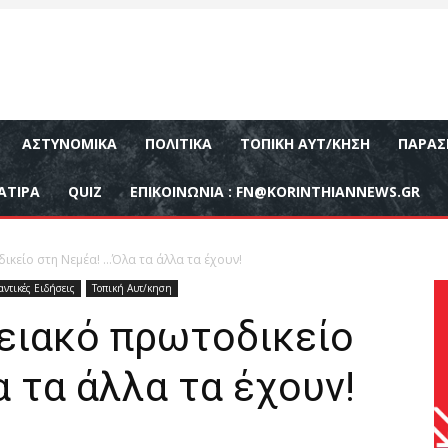
ΑΣΤΥΝΟΜΙΚΆ
ΠΟΛΙΤΙΚΆ
ΤΟΠΙΚΉ ΑΥΤ/ΚΗΣΗ
ΠΑΡΑΣ
ΑΤΙΡΑ
QUIZ
ΕΠΙΚΟΙΝΩΝΊΑ :
FN@KORINTHIANNEWS.GR
κείο στη Νεμέα! …Όλα τα άλλα τα έχουν!
ντικές Ειδήσεις
Τοπική Αυτ/κηση
ειακό πρωτοδικείο
 τα άλλα τα έχουν!