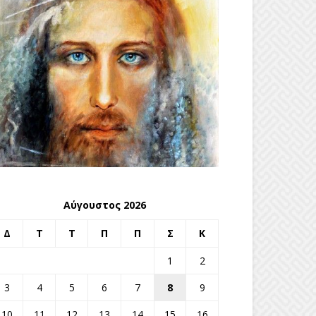
Αύγουστος 2026
Δ
Τ
Τ
Π
Π
Σ
Κ
1
2
3
4
5
6
7
8
9
10
11
12
13
14
15
16