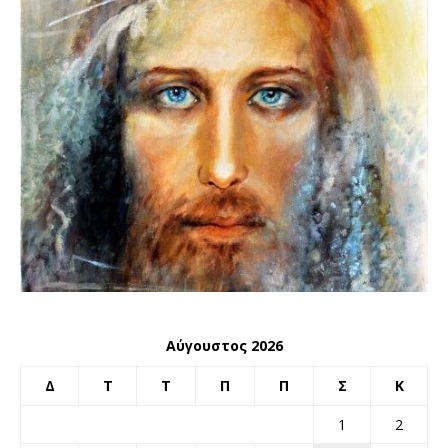
Αύγουστος 2026
Δ
Τ
Τ
Π
Π
Σ
Κ
1
2