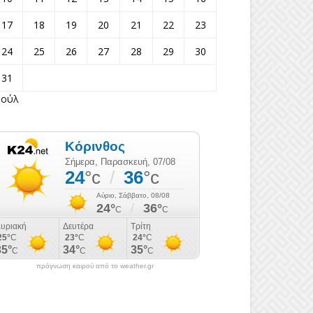
17
18
19
20
21
22
23
24
25
26
27
28
29
30
31
Ιούλ
πρόγνωση καιρού από το weather.gr