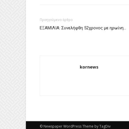
Προηγούμενο άρθρο
ΕΞΑΜΙΛΙΑ: Συνελήφθη 52χρονος με ηρωίνη…
kornews
© Newspaper WordPress Theme by TagDiv