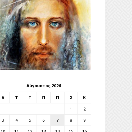
Αύγουστος 2026
Δ
Τ
Τ
Π
Π
Σ
Κ
1
2
3
4
5
6
7
8
9
10
11
12
13
14
15
16