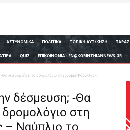
ΑΣΤΥΝΟΜΙΚΆ
ΠΟΛΙΤΙΚΆ
ΤΟΠΙΚΉ ΑΥΤ/ΚΗΣΗ
ΠΑΡΑΣ
ΑΤΙΡΑ
QUIZ
ΕΠΙΚΟΙΝΩΝΊΑ :
FN@KORINTHIANNEWS.GR
-Θα λειτουργήσει το δρομολόγιο στη γραμμή Κόρινθος –...
ην δέσμευση; -Θα
 δρομολόγιο στη
ς – Ναύπλιο το…