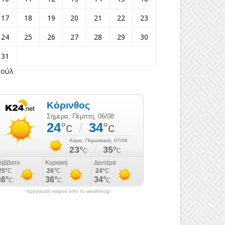
17
18
19
20
21
22
23
24
25
26
27
28
29
30
31
Ιούλ
πρόγνωση καιρού από το weather.gr