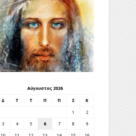
Αύγουστος 2026
Δ
Τ
Τ
Π
Π
Σ
Κ
1
2
3
4
5
6
7
8
9
10
11
12
13
14
15
16