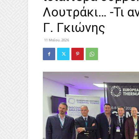
Λουτράκι… -Τι α
Γ. Γκιώνης
11 Μαΐου, 2026