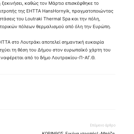
η ξεκινήσει, καθώς τον Μάρτιο επισκέφθηκε το
πιτροπής της EHTTA HansHornyik, πραγματοποιώντας
τάσεις του Loutraki Thermal Spa και την πόλη,
στορικών πόλεων θερμαλισμού από όλη την Ευρώπη.
HTTA στο Λουτράκι αποτελεί σημαντική ευκαιρία
ισχύει τη θέση του Δήμου στον ευρωπαϊκό χάρτη του
 αναφέρεται από το δήμο Λουτρακίου-Π-ΑΓ.Θ.
Επόμενο άρθρο
ΚΟΡΙΝΘΟΣ: Εικόνα ντροπής! -Μπάζα,