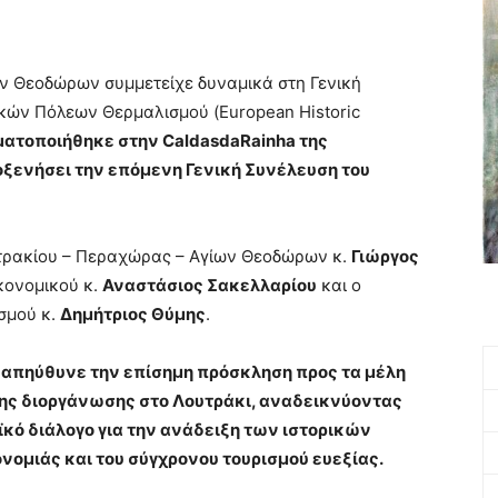
ν Θεοδώρων συμμετείχε δυναμικά στη Γενική
κών Πόλεων Θερμαλισμού (European Historic
ατοποιήθηκε στην CaldasdaRainha της
οξενήσει την επόμενη Γενική Συνέλευση του
ρακίου – Περαχώρας – Αγίων Θεοδώρων κ.
Γιώργος
ικονομικού κ.
Αναστάσιος Σακελλαρίου
και ο
σμού κ.
Δημήτριος Θύμης
.
ς απηύθυνε την επίσημη πρόσκληση προς τα μέλη
ενης διοργάνωσης στο Λουτράκι, αναδεικνύοντας
κό διάλογο για την ανάδειξη των ιστορικών
νομιάς και του σύγχρονου τουρισμού ευεξίας.