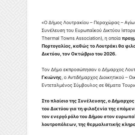
«Ο Δήμος Λουτρακίου – Περαχώρας – Αγίω
Συνέλευση του Ευρωπαϊκού Δικτύου Ιστορι
Thermal Towns Association), η οποία
πραγμ
Πορτογαλίας, καθώς το Λουτράκι θα φιλ
Δικτύου, τον Οκτώβριο του 2026.
Τον Δήμο εκπροσώπησαν ο Δήμαρχος Λουτ
Γκιώνης
, ο Αντιδήμαρχος Διοικητικού – Ο
Εντεταλμένος Σύμβουλος σε θέματα Τουρι
Στο πλαίσιο της Συνέλευσης, ο Δήμαρχο
του Δικτύου για τη φιλοξενία της επόμ
τον ενεργό ρόλο του Δήμου στον ευρωπαϊ
λουτροπόλεων, της θερμαλιστικής κληρο