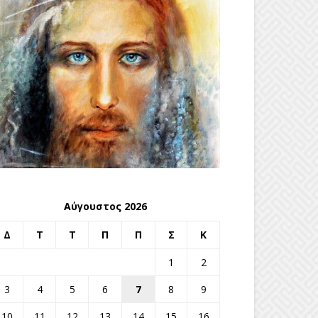
Αύγουστος 2026
Δ
Τ
Τ
Π
Π
Σ
Κ
1
2
3
4
5
6
7
8
9
10
11
12
13
14
15
16