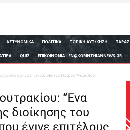
ΑΣΤΥΝΟΜΙΚΆ
ΠΟΛΙΤΙΚΆ
ΤΟΠΙΚΉ ΑΥΤ/ΚΗΣΗ
ΠΑΡΑΣ
ΑΤΙΡΑ
QUIZ
ΕΠΙΚΟΙΝΩΝΊΑ :
FN@KORINTHIANNEWS.GR
να χρόνιο αίτημα της διοίκησης του Κέντρου Υγείας που...
ουτρακίου: “Ένα
ης διοίκησης του
που έγινε επιτέλους