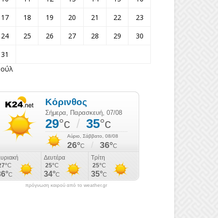
17
18
19
20
21
22
23
24
25
26
27
28
29
30
31
Ιούλ
πρόγνωση καιρού από το weather.gr