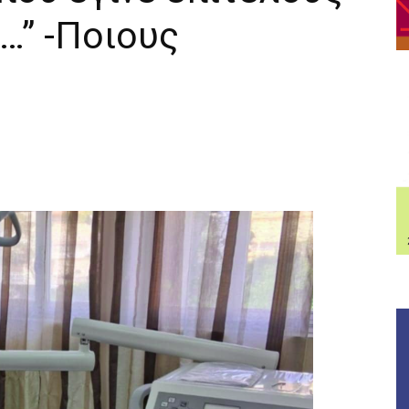
…” -Ποιους