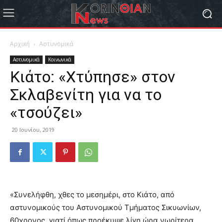
Αρχική
Αστυνομικά
Αστυνομικά
Κοινωνικά
Κιάτο: «Χτύπησε» στον
Σκλαβενίτη για να το
«τσούζει»
20 Ιουνίου, 2019
«Συνελήφθη, χθες το μεσημέρι, στο Κιάτο, από
αστυνομικούς του Αστυνομικού Τμήματος Σικυωνίων,
60χρονος, γιατί όπως προέκυψε λίγη ώρα νωρίτερα