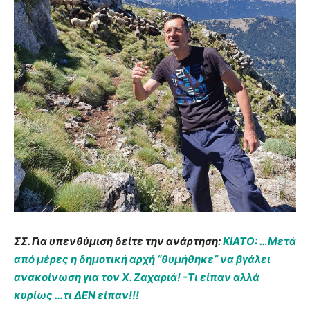
ΣΣ. Για υπενθύμιση δείτε την ανάρτηση:
ΚΙΑΤΟ: …Μετά
από μέρες η δημοτική αρχή “θυμήθηκε” να βγάλει
ανακοίνωση για τον Χ. Ζαχαριά! -Τι είπαν αλλά
κυρίως …τι ΔΕΝ είπαν!!!