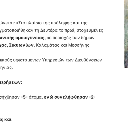
νεται: «Στο πλαίσιο της πρόληψης και της
γματοποιήθηκαν τη Δευτέρα το πρωί, στοχευμένες
ωνικής ομοιογένειας,
σε περιοχές των δήμων
χας, Σικυωνίων
, Καλαμάτας και Μεσσήνης.
ομικούς υφιστάμενων Υπηρεσιών των Διευθύνσεων
ηνίας.
χειρήσεων:
οσήχθησαν
-5-
άτομα,
ενώ συνελήφθησαν -2-
ας και