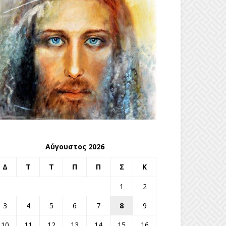
Αύγουστος 2026
Δ
Τ
Τ
Π
Π
Σ
Κ
1
2
3
4
5
6
7
8
9
10
11
12
13
14
15
16