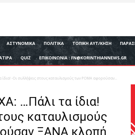
ΑΣΤΥΝΟΜΙΚΆ
ΠΟΛΙΤΙΚΆ
ΤΟΠΙΚΉ ΑΥΤ/ΚΗΣΗ
ΠΑΡΑΣ
ΑΤΙΡΑ
QUIZ
ΕΠΙΚΟΙΝΩΝΊΑ :
FN@KORINTHIANNEWS.GR
α ίδια! -Οι συλλήψεις στους καταυλισμούς των ΡΟΜΑ αφορούσαν...
Α: …Πάλι τα ίδια!
στους καταυλισμούς
ούσαν ΞΑΝΑ κλοπή