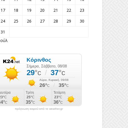
17
18
19
20
21
22
23
24
25
26
27
28
29
30
31
Ιούλ
πρόγνωση καιρού από το weather.gr