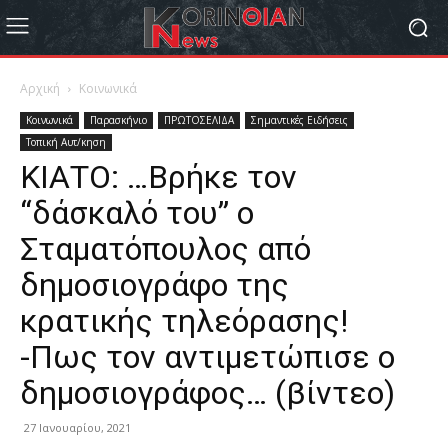
Αρχική
Κοινωνικά
Κοινωνικά
Παρασκήνιο
ΠΡΩΤΟΣΕΛΙΔΑ
Σημαντικές Ειδήσεις
Τοπική Αυτ/κηση
ΚΙΑΤΟ: …Βρήκε τον
“δάσκαλό του” ο
Σταματόπουλος από
δημοσιογράφο της
κρατικής τηλεόρασης!
-Πως τον αντιμετώπισε ο
δημοσιογράφος… (βίντεο)
27 Ιανουαρίου, 2021