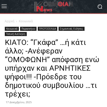
Αρχική
Κοινωνικά
Κοινωνικά
Παρασκήνιο
ΠΡΩΤΟΣΕΛΙΔΑ
Σημαντικές Ειδήσεις
Τοπική Αυτ/κηση
ΚΙΑΤΟ: “Γκάφα” …ή κάτι
άλλο; -Ανέφεραν
“ΟΜΟΦΩΝΗ” απόφαση ενώ
υπήρχαν και ΑΡΝΗΤΙΚΕΣ
ψήφοι!!! -Πρόεδρε του
δημοτικού συμβουλίου …τι
τρέχει;
17 Δεκεμβρίου, 2025