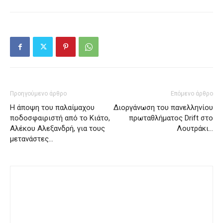
Προηγούμενο άρθρο
Επόμενο άρθρο
Η άποψη του παλαίμαχου
Διοργάνωση του πανελληνίου
ποδοσφαιριστή από το Κιάτο,
πρωταθλήματος Drift στο
Αλέκου Αλεξανδρή, για τους
Λουτράκι…
μετανάστες…