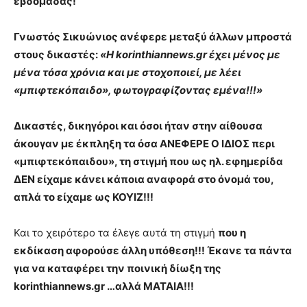
εβδομάδας!
Γνωστός Σικυώνιος ανέφερε μεταξύ άλλων μπροστά
στους δικαστές:
«Η korinthiannews.gr έχει μένος με
μένα τόσα χρόνια και με στοχοποιεί, με λέει
«μπιφτεκόπαιδο», φωτογραφίζοντας εμένα!!!»
Δικαστές, δικηγόροι και όσοι ήταν στην αίθουσα
άκουγαν με έκπληξη τα όσα ΑΝΕΦΕΡΕ Ο ΙΔΙΟΣ περι
«μπιφτεκόπαιδου», τη στιγμή που ως ηλ. εφημερίδα
ΔΕΝ είχαμε κάνει κάποια αναφορά στο όνομά του,
απλά το είχαμε ως ΚΟΥΙΖ!!!
Και το χειρότερο τα έλεγε αυτά τη στιγμή
που η
εκδίκαση αφορούσε άλλη υπόθεση!!! Έκανε τα πάντα
για να καταφέρει την ποινική δίωξη της
korinthiannews.gr …αλλά ΜΑΤΑΙΑ!!!