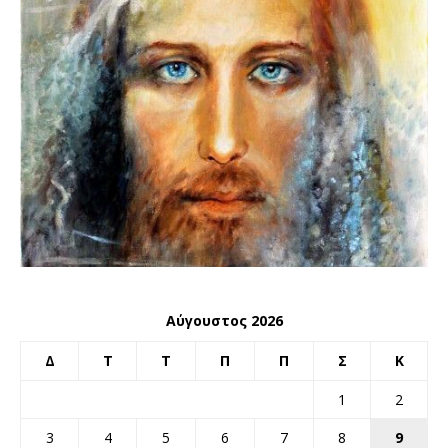
Αύγουστος 2026
Δ
Τ
Τ
Π
Π
Σ
Κ
1
2
3
4
5
6
7
8
9