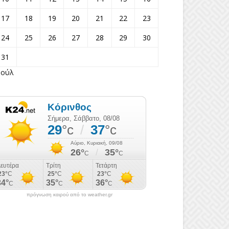
17
18
19
20
21
22
23
24
25
26
27
28
29
30
31
Ιούλ
πρόγνωση καιρού από το weather.gr