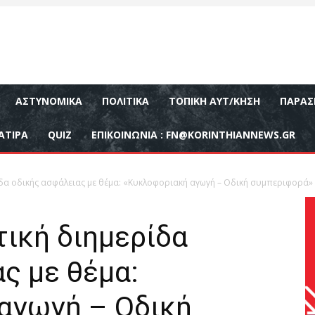
ΑΣΤΥΝΟΜΙΚΆ
ΠΟΛΙΤΙΚΆ
ΤΟΠΙΚΉ ΑΥΤ/ΚΗΣΗ
ΠΑΡΑΣ
ΑΤΙΡΑ
QUIZ
ΕΠΙΚΟΙΝΩΝΊΑ :
FN@KORINTHIANNEWS.GR
ίδα οδικής ασφάλειας με θέμα: «Κυκλοφοριακή αγωγή – Οδική συμπεριφορά»
ική διημερίδα
ς με θέμα:
αγωγή – Οδική