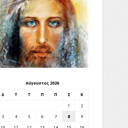
Αύγουστος 2026
Δ
Τ
Τ
Π
Π
Σ
Κ
1
2
3
4
5
6
7
8
9
10
11
12
13
14
15
16