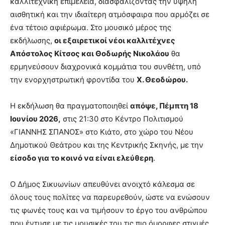
καλλιτεχνική επιμέλεια, διασφαλίζοντας την υψηλή
αισθητική και την ιδιαίτερη ατμόσφαιρα που αρμόζει σε
ένα τέτοιο αφιέρωμα. Στο μουσικό μέρος της
εκδήλωσης,
οι εξαιρετικοί νέοι καλλιτέχνες
Απόστολος Κίτσος και Θοδωρής Νικολάου
θα
ερμηνεύσουν διαχρονικά κομμάτια του συνθέτη, υπό
την ενορχηστρωτική φροντίδα του
Χ. Θεοδώρου.
Η εκδήλωση θα πραγματοποιηθεί
απόψε, Πέμπτη 18
Ιουνίου 2026,
στις 21:30 στο Κέντρο Πολιτισμού
«ΓΙΑΝΝΗΣ ΣΠΑΝΟΣ» στο Κιάτο, στο χώρο του Νέου
Δημοτικού Θεάτρου και της Κεντρικής Σκηνής, με την
είσοδο για το κοινό να είναι ελεύθερη
.
Ο Δήμος Σικυωνίων απευθύνει ανοιχτό κάλεσμα σε
όλους τους πολίτες να παρευρεθούν, ώστε να ενώσουν
τις φωνές τους και να τιμήσουν το έργο του ανθρώπου
που έντυσε με τις μουσικές του τις πιο όμορφες στιγμές