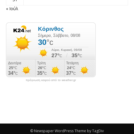
« Ιούλ
πρόγνωση καιρού από το weather.gr
© Newspaper WordPress Theme by TagDiv