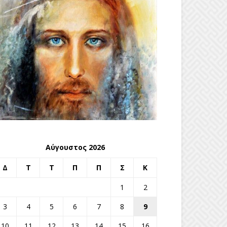
Αύγουστος 2026
Δ
Τ
Τ
Π
Π
Σ
Κ
1
2
3
4
5
6
7
8
9
10
11
12
13
14
15
16