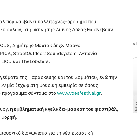
βάλ περιλαμβάνει καλλιτέχνες-ορόσημα που
αξύ άλλων, στη σκηνή της Λίμνης Δόξας θα ανέβουν:
« 
MODS, Δημήτρης Μυστακίδης& Μάρθα
ICA, StreetOutdoorsSoundsystem, Αντωνία
LIOU και TheLobsters.
ογεύματα της Παρασκευής και του Σαββάτου, ενώ την
υν μία ξεχωριστή μουσική εμπειρία σε όσους
ιο πρόγραμμα σύντομα στο
www.voesfestival.gr
.
Judy,
η εμβληματική αγελάδα–μασκότ του φεστιβάλ,
 μορφή.
ιουργικό διαγωνισμό για τη νέα εικαστική