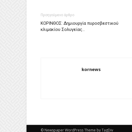
Προηγούμενο άρθρο
ΚΟΡΙΝΘΟΣ: Δημιουργία πυροσβεστικού
κλιμακίου Σολυγείας…
kornews
© Newspaper WordPress Theme by TagDiv