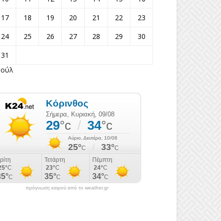
17
18
19
20
21
22
23
24
25
26
27
28
29
30
31
Ιούλ
πρόγνωση καιρού από το weather.gr