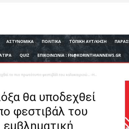
ΑΣΤΥΝΟΜΙΚΆ
ΠΟΛΙΤΙΚΆ
ΤΟΠΙΚΉ ΑΥΤ/ΚΗΣΗ
ΠΑΡΑΣ
ΑΤΙΡΑ
QUIZ
ΕΠΙΚΟΙΝΩΝΊΑ :
FN@KORINTHIANNEWS.GR
εχθεί το πιο πρωτότυπο φεστιβάλ του καλοκαιριού… -Η...
Δόξα θα υποδεχθεί
πο φεστιβάλ του
Η εμβληματική