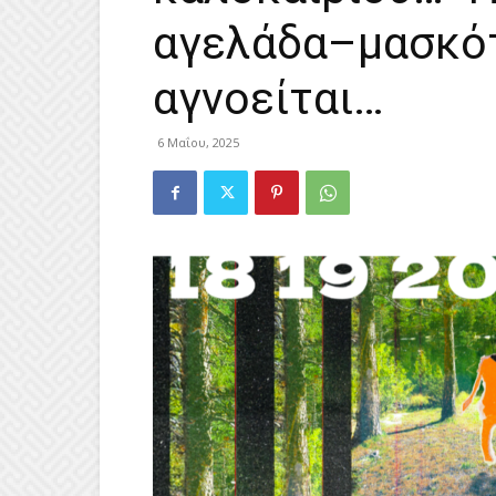
αγελάδα–μασκότ
αγνοείται…
6 Μαΐου, 2025