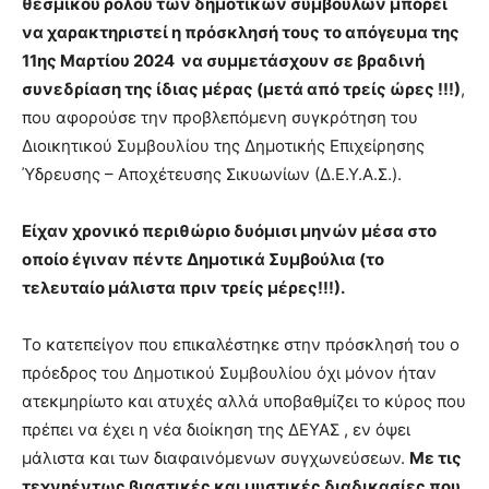
θεσμικού ρόλου των δημοτικών συμβούλων μπορεί
να χαρακτηριστεί η πρόσκλησή τους το απόγευμα της
11ης Μαρτίου 2024 να συμμετάσχουν σε βραδινή
συνεδρίαση της ίδιας μέρας (μετά από τρείς ώρες !!!)
,
που αφορούσε την προβλεπόμενη συγκρότηση του
Διοικητικού Συμβουλίου της Δημοτικής Επιχείρησης
Ύδρευσης – Αποχέτευσης Σικυωνίων (Δ.Ε.Υ.Α.Σ.).
Είχαν χρονικό περιθώριο δυόμισι μηνών μέσα στο
οποίο έγιναν πέντε Δημοτικά Συμβούλια (το
τελευταίο μάλιστα πριν τρείς μέρες!!!).
Το κατεπείγον που επικαλέστηκε στην πρόσκλησή του ο
πρόεδρος του Δημοτικού Συμβουλίου όχι μόνον ήταν
ατεκμηρίωτο και ατυχές αλλά υποβαθμίζει το κύρος που
πρέπει να έχει η νέα διοίκηση της ΔΕΥΑΣ , εν όψει
μάλιστα και των διαφαινόμενων συγχωνεύσεων.
Με τις
τεχνηέντως βιαστικές και μυστικές διαδικασίες που