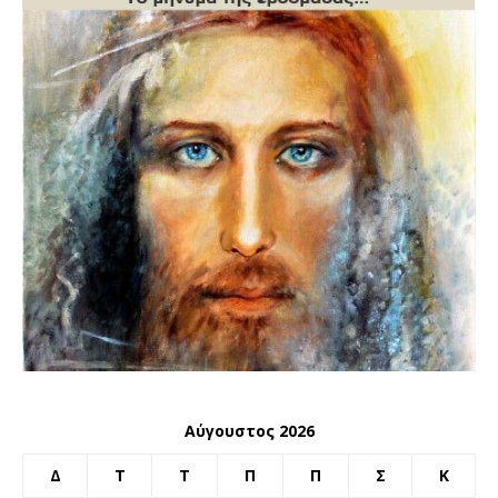
Αύγουστος 2026
Δ
Τ
Τ
Π
Π
Σ
Κ