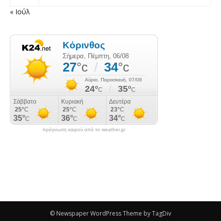
« Ιούλ
πρόγνωση καιρού από το weather.gr
© Newspaper WordPress Theme by TagDiv