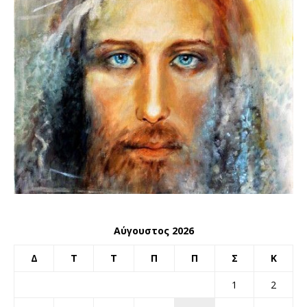
Αύγουστος 2026
Δ
Τ
Τ
Π
Π
Σ
Κ
1
2